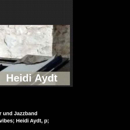
Heidi Aydt
r und Jazzband
ibes; Heidi Aydt, p;