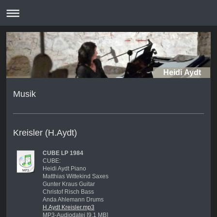
Heidi Aydt
Musik
Kreisler (H.Aydt)
CUBE LP 1984
CUBE:
Heidi Aydt Piano
Matthias Wittekind Saxes
Gunter Kraus Guitar
Christof Risch Bass
Anda Ahlemann Drums
H.Aydt Kreisler.mp3
MP3-Audiodatei [9.1 MB]